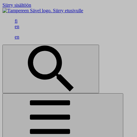
Siirry sisältöön
Siirry etusivulle
fi
en
en