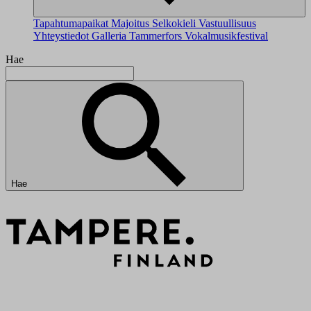
Tapahtumapaikat
Majoitus
Selkokieli
Vastuullisuus
Yhteystiedot
Galleria
Tammerfors Vokalmusikfestival
Hae
Hae