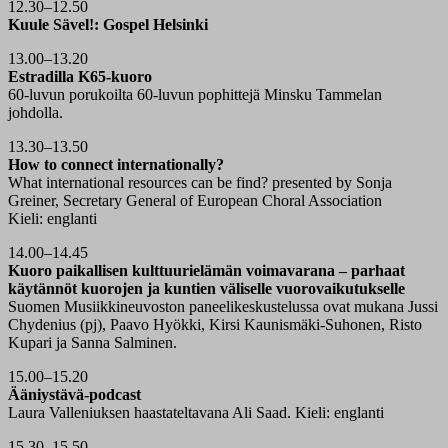
12.30–12.50
Kuule Sävel!: Gospel Helsinki
13.00–13.20
Estradilla K65-kuoro
60-luvun porukoilta 60-luvun pophittejä Minsku Tammelan
johdolla.
13.30–13.50
How to connect internationally?
What international resources can be find? presented by Sonja
Greiner, Secretary General of European Choral Association
Kieli: englanti
14.00–14.45
Kuoro paikallisen kulttuurielämän voimavarana – parhaat
käytännöt kuorojen ja kuntien väliselle vuorovaikutukselle
Suomen Musiikkineuvoston paneelikeskustelussa ovat mukana Jussi
Chydenius (pj), Paavo Hyökki, Kirsi Kaunismäki-Suhonen, Risto
Kupari ja Sanna Salminen.
15.00–15.20
Ääniystävä-podcast
Laura Valleniuksen haastateltavana Ali Saad. Kieli: englanti
15.30–15.50