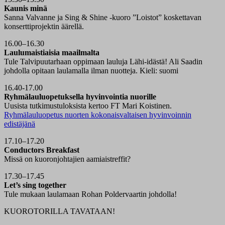
Kaunis minä
Sanna Valvanne ja Sing & Shine -kuoro ”Loistot” koskettavan
konserttiprojektin äärellä.
16.00–16.30
Laulumaistiaisia maailmalta
Tule Talvipuutarhaan oppimaan lauluja Lähi-idästä! Ali Saadin
johdolla opitaan laulamalla ilman nuotteja. Kieli: suomi
16.40-17.00
Ryhmälauluopetuksella hyvinvointia nuorille
Uusista tutkimustuloksista kertoo FT Mari Koistinen.
Ryhmälauluopetus nuorten kokonaisvaltaisen hyvinvoinnin
edistäjänä
17.10–17.20
Conductors Breakfast
Missä on kuoronjohtajien aamiaistreffit?
17.30–17.45
Let’s sing together
Tule mukaan laulamaan Rohan Poldervaartin johdolla!
KUOROTORILLA TAVATAAN!