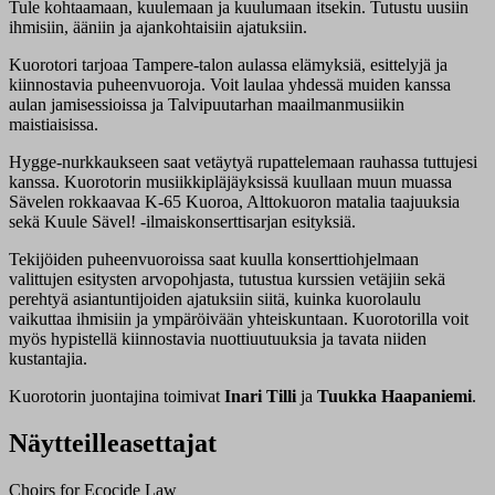
Tule kohtaamaan, kuulemaan ja kuulumaan itsekin. Tutustu uusiin
ihmisiin, ääniin ja ajankohtaisiin ajatuksiin.
Kuorotori tarjoaa Tampere-talon aulassa elämyksiä, esittelyjä ja
kiinnostavia puheenvuoroja. Voit laulaa yhdessä muiden kanssa
aulan jamisessioissa ja Talvipuutarhan maailmanmusiikin
maistiaisissa.
Hygge-nurkkaukseen saat vetäytyä rupattelemaan rauhassa tuttujesi
kanssa. Kuorotorin musiikkipläjäyksissä kuullaan muun muassa
Sävelen rokkaavaa K-65 Kuoroa, Alttokuoron matalia taajuuksia
sekä Kuule Sävel! -ilmaiskonserttisarjan esityksiä.
Tekijöiden puheenvuoroissa saat kuulla konserttiohjelmaan
valittujen esitysten arvopohjasta, tutustua kurssien vetäjiin sekä
perehtyä asiantuntijoiden ajatuksiin siitä, kuinka kuorolaulu
vaikuttaa ihmisiin ja ympäröivään yhteiskuntaan. Kuorotorilla voit
myös hypistellä kiinnostavia nuottiuutuuksia ja tavata niiden
kustantajia.
Kuorotorin juontajina toimivat
Inari Tilli
ja
Tuukka Haapaniemi
.
Näytteilleasettajat
Choirs for Ecocide Law