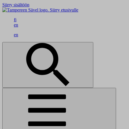
Siirry sisältöön
Siirry etusivulle
fi
en
en