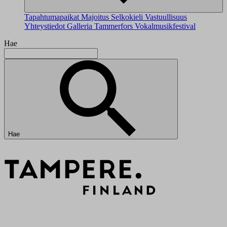
Tapahtumapaikat
Majoitus
Selkokieli
Vastuullisuus
Yhteystiedot
Galleria
Tammerfors Vokalmusikfestival
Hae
Hae