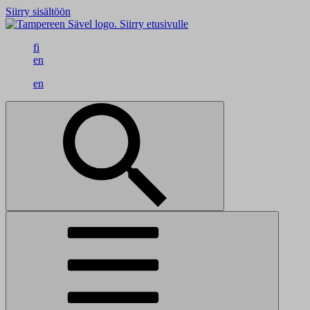
Siirry sisältöön
Siirry etusivulle
fi
en
en