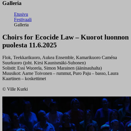
Galleria
Etusivu
Festivaali
Galleria
Choirs for Ecocide Law – Kuorot luonnon
puolesta 11.6.2025
Flok, Teekkarikuoro, Aukea Ensemble, Kamarikuoro Caména
Suurkuoro (joht. Kirsi Kaunismäki-Suhonen)
Solistit: Essi Wuorela, Simon Marainen (ääninauhalta)
Muusikot: Aarne Toivonen – rummut, Puro Paju – basso, Laura
Kaartinen – koskettimet
© Ville Kurki