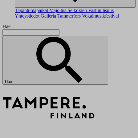
Tapahtumapaikat
Majoitus
Selkokieli
Vastuullisuus
Yhteystiedot
Galleria
Tammerfors Vokalmusikfestival
Hae
Hae