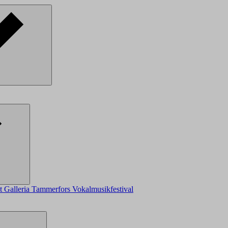
ot
Galleria
Tammerfors Vokalmusikfestival