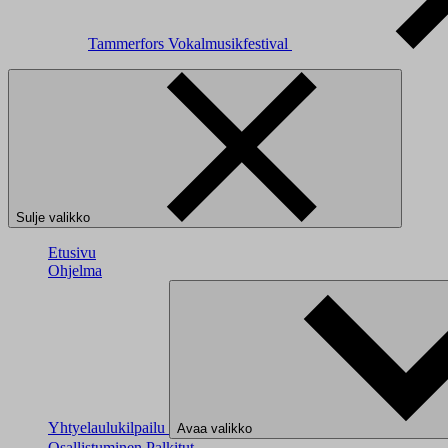
Tammerfors Vokalmusikfestival
Sulje valikko
Etusivu
Ohjelma
Yhtyelaulukilpailu
Avaa valikko
Osallistuminen
Palkitut