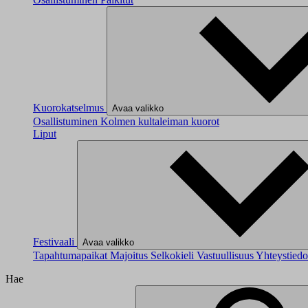
Kuorokatselmus
Avaa valikko
Osallistuminen
Kolmen kultaleiman kuorot
Liput
Festivaali
Avaa valikko
Tapahtumapaikat
Majoitus
Selkokieli
Vastuullisuus
Yhteystied
Hae