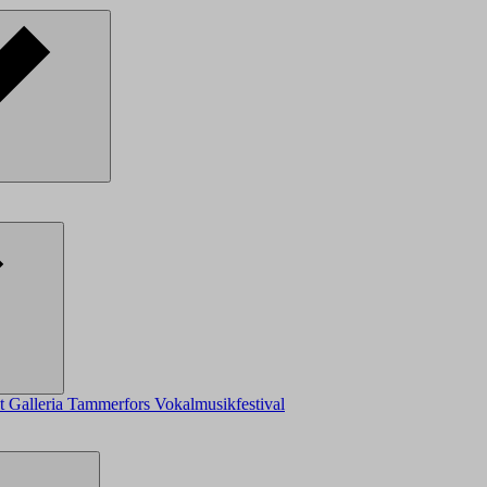
ot
Galleria
Tammerfors Vokalmusikfestival