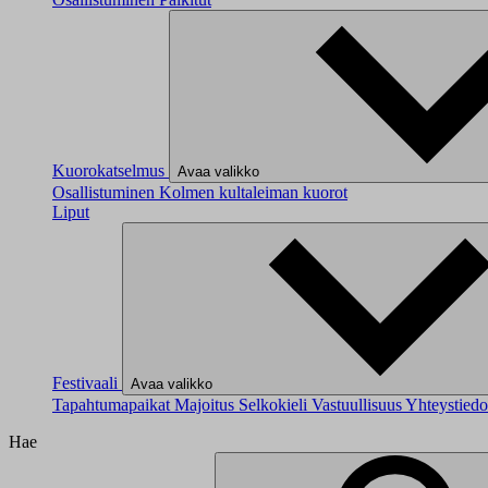
Kuorokatselmus
Avaa valikko
Osallistuminen
Kolmen kultaleiman kuorot
Liput
Festivaali
Avaa valikko
Tapahtumapaikat
Majoitus
Selkokieli
Vastuullisuus
Yhteystied
Hae