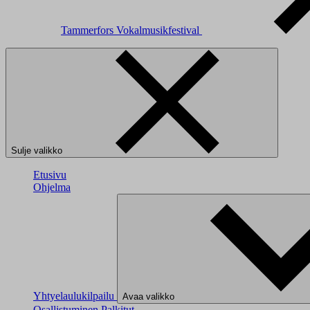
Tammerfors Vokalmusikfestival
Sulje valikko
Etusivu
Ohjelma
Yhtyelaulukilpailu
Avaa valikko
Osallistuminen
Palkitut