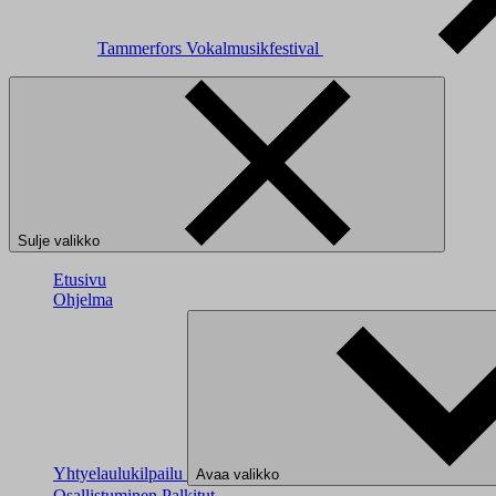
Tammerfors Vokalmusikfestival
Sulje valikko
Etusivu
Ohjelma
Yhtyelaulukilpailu
Avaa valikko
Osallistuminen
Palkitut