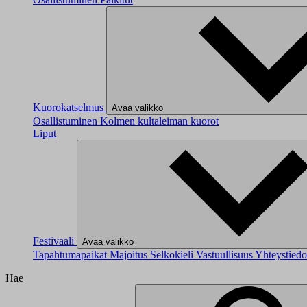
Kuorokatselmus
Avaa valikko
Osallistuminen
Kolmen kultaleiman kuorot
Liput
Festivaali
Avaa valikko
Tapahtumapaikat
Majoitus
Selkokieli
Vastuullisuus
Yhteystied
Hae