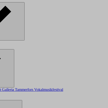
ot
Galleria
Tammerfors Vokalmusikfestival