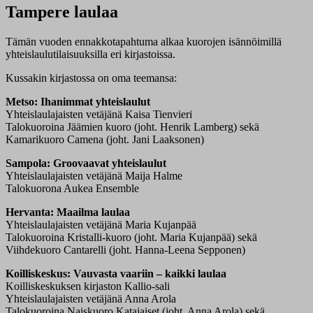
Tampere laulaa
Tämän vuoden ennakkotapahtuma alkaa kuorojen isännöimillä
yhteislaulutilaisuuksilla eri kirjastoissa.
Kussakin kirjastossa on oma teemansa:
Metso: Ihanimmat yhteislaulut
Yhteislaulajaisten vetäjänä Kaisa Tienvieri
Talokuoroina Jäämien kuoro (joht. Henrik Lamberg) sekä
Kamarikuoro Camena (joht. Jani Laaksonen)
Sampola: Groovaavat yhteislaulut
Yhteislaulajaisten vetäjänä Maija Halme
Talokuorona Aukea Ensemble
Hervanta: Maailma laulaa
Yhteislaulajaisten vetäjänä Maria Kujanpää
Talokuoroina Kristalli-kuoro (joht. Maria Kujanpää) sekä
Viihdekuoro Cantarelli (joht. Hanna-Leena Sepponen)
Koilliskeskus: Vauvasta vaariin – kaikki laulaa
Koilliskeskuksen kirjaston Kallio-sali
Yhteislaulajaisten vetäjänä Anna Arola
Talokuoroina Naiskuoro Katajaiset (joht. Anna Arola) sekä