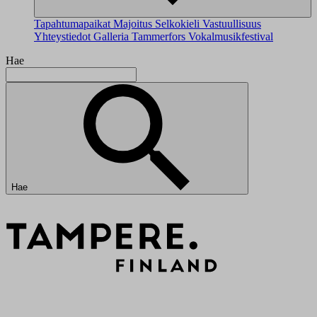
Tapahtumapaikat
Majoitus
Selkokieli
Vastuullisuus
Yhteystiedot
Galleria
Tammerfors Vokalmusikfestival
Hae
Hae