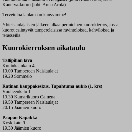
Kanerva-kuoro (joht. Anna Arola)
Tervetuloa laulamaan kanssamme!
Yhteislaulajaisten jälkeen alkaa perinteinen kuorokierros, jossa
kuorot esiintyvät tamperelaisissa ravintoloissa, kahviloissa ja
terasseilla.
Kuorokierroksen aikataulu
Tallipihan lava
Kuninkaankatu 4
19.00 Tampereen Naislaulajat
19.20 Sommelo
Ratinan kauppakeskus, Tapahtuma-aukio (1. krs)
Vuolteenkatu 1
19.30 Kamarikuoro Camena
19.50 Tampereen Naislaulajat
20.15 Jäämien kuoro
Paapan Kapakka
Koskikatu 9
19.30 Jäämien kuoro