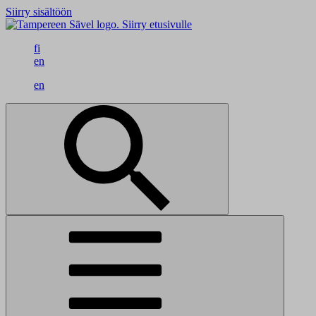
Siirry sisältöön
Siirry etusivulle
fi
en
en