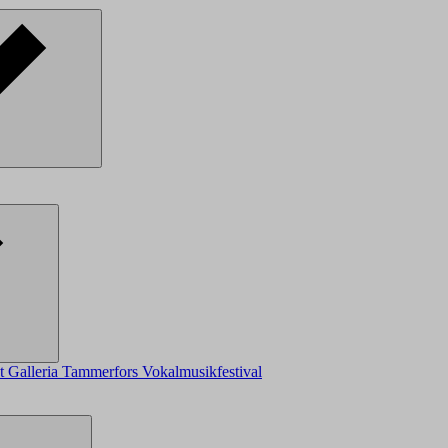
ot
Galleria
Tammerfors Vokalmusikfestival