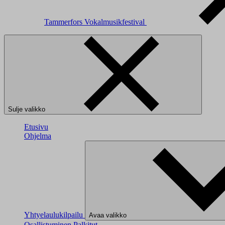
Tammerfors Vokalmusikfestival
Sulje valikko
Etusivu
Ohjelma
Yhtyelaulukilpailu
Avaa valikko
Osallistuminen
Palkitut