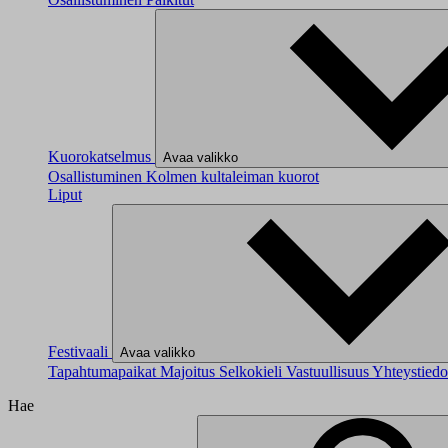
Kuorokatselmus
Avaa valikko
Osallistuminen
Kolmen kultaleiman kuorot
Liput
Festivaali
Avaa valikko
Tapahtumapaikat
Majoitus
Selkokieli
Vastuullisuus
Yhteystied
Hae