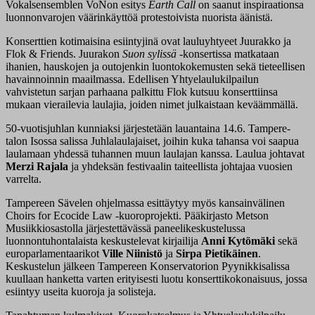
Vokalsensemblen VoNon esitys
Earth Call
on saanut inspiraationsa
luonnonvarojen väärinkäyttöä protestoivista nuorista äänistä.
Konserttien kotimaisina esiintyjinä ovat lauluyhtyeet Juurakko ja
Flok & Friends. Juurakon
Suon sylissä
-konsertissa matkataan
ihanien, hauskojen ja outojenkin luontokokemusten sekä tieteellisen
havainnoinnin maailmassa. Edellisen Yhtyelaulukilpailun
vahvistetun sarjan parhaana palkittu Flok kutsuu konserttiinsa
mukaan vierailevia laulajia, joiden nimet julkaistaan keväämmällä.
50-vuotisjuhlan kunniaksi järjestetään lauantaina 14.6. Tampere-
talon Isossa salissa Juhlalaulajaiset, joihin kuka tahansa voi saapua
laulamaan yhdessä tuhannen muun laulajan kanssa. Laulua johtavat
Merzi Rajala
ja yhdeksän festivaalin taiteellista johtajaa vuosien
varrelta.
Tampereen Sävelen ohjelmassa esittäytyy myös kansainvälinen
Choirs for Ecocide Law -kuoroprojekti. Pääkirjasto Metson
Musiikkiosastolla järjestettävässä paneelikeskustelussa
luonnontuhontalaista keskustelevat kirjailija
Anni Kytömäki
sekä
europarlamentaarikot
Ville Niinistö
ja
Sirpa Pietikäinen
.
Keskustelun jälkeen Tampereen Konservatorion Pyynikkisalissa
kuullaan hanketta varten erityisesti luotu konserttikokonaisuus, jossa
esiintyy useita kuoroja ja solisteja.