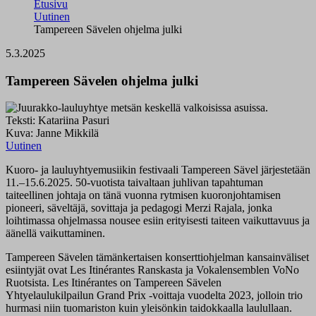
Etusivu
Uutinen
Tampereen Sävelen ohjelma julki
5.3.2025
Tampereen Sävelen ohjelma julki
Teksti: Katariina Pasuri
Kuva: Janne Mikkilä
Uutinen
Kuoro- ja lauluyhtyemusiikin festivaali Tampereen Sävel järjestetään
11.–15.6.2025. 50-vuotista taivaltaan juhlivan tapahtuman
taiteellinen johtaja on tänä vuonna rytmisen kuoronjohtamisen
pioneeri, säveltäjä, sovittaja ja pedagogi Merzi Rajala, jonka
loihtimassa ohjelmassa nousee esiin erityisesti taiteen vaikuttavuus ja
äänellä vaikuttaminen.
Tampereen Sävelen tämänkertaisen konserttiohjelman kansainväliset
esiintyjät ovat Les Itinérantes Ranskasta ja Vokalensemblen VoNo
Ruotsista. Les Itinérantes on Tampereen Sävelen
Yhtyelaulukilpailun Grand Prix -voittaja vuodelta 2023, jolloin trio
hurmasi niin tuomariston kuin yleisönkin taidokkaalla laulullaan.