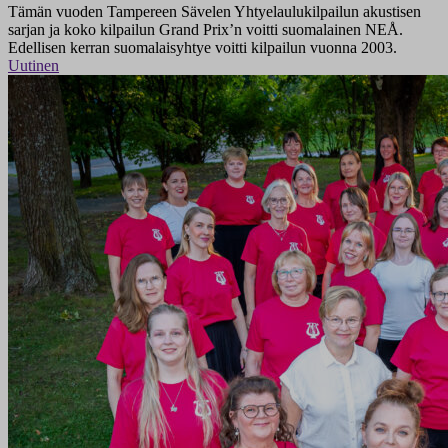
Tämän vuoden Tampereen Sävelen Yhtyelaulukilpailun akustisen
sarjan ja koko kilpailun Grand Prix’n voitti suomalainen NEÅ.
Edellisen kerran suomalaisyhtye voitti kilpailun vuonna 2003.
Uutinen