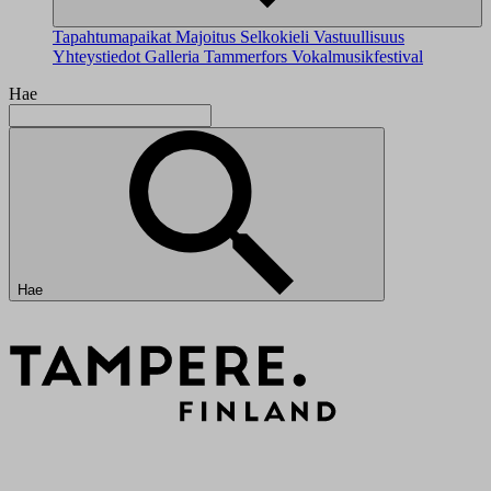
Tapahtumapaikat
Majoitus
Selkokieli
Vastuullisuus
Yhteystiedot
Galleria
Tammerfors Vokalmusikfestival
Hae
Hae