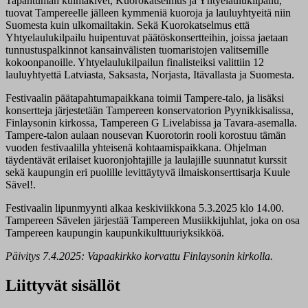
Tapahtuman kulmakivet, Kuorokatselmus ja Yhtyelaulukilpailu,
tuovat Tampereelle jälleen kymmeniä kuoroja ja lauluyhtyeitä niin
Suomesta kuin ulkomailtakin. Sekä Kuorokatselmus että
Yhtyelaulukilpailu huipentuvat päätöskonsertteihin, joissa jaetaan
tunnustuspalkinnot kansainvälisten tuomaristojen valitsemille
kokoonpanoille. Yhtyelaulukilpailun finalisteiksi valittiin 12
lauluyhtyettä Latviasta, Saksasta, Norjasta, Itävallasta ja Suomesta.
Festivaalin päätapahtumapaikkana toimii Tampere-talo, ja lisäksi
konsertteja järjestetään Tampereen konservatorion Pyynikkisalissa,
Finlaysonin kirkossa, Tampereen G Livelabissa ja Tavara-asemalla.
Tampere-talon aulaan nousevan Kuorotorin rooli korostuu tämän
vuoden festivaalilla yhteisenä kohtaamispaikkana. Ohjelman
täydentävät erilaiset kuoronjohtajille ja laulajille suunnatut kurssit
sekä kaupungin eri puolille levittäytyvä ilmaiskonserttisarja Kuule
Sävel!.
Festivaalin lipunmyynti alkaa keskiviikkona 5.3.2025 klo 14.00.
Tampereen Sävelen järjestää Tampereen Musiikkijuhlat, joka on osa
Tampereen kaupungin kaupunkikulttuuriyksikköä.
Päivitys 7.4.2025: Vapaakirkko korvattu Finlaysonin kirkolla.
Liittyvät sisällöt