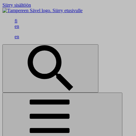
Siirry sisältöön
Siirry etusivulle
fi
en
en