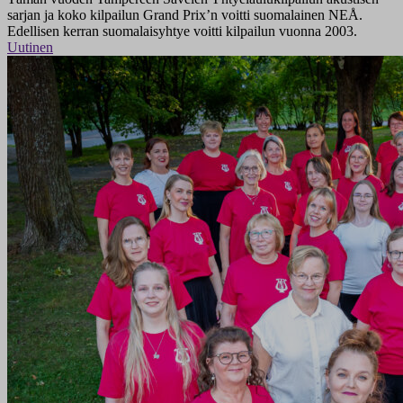
sarjan ja koko kilpailun Grand Prix’n voitti suomalainen NEÅ.
Edellisen kerran suomalaisyhtye voitti kilpailun vuonna 2003.
Uutinen