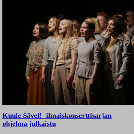
Kuule Sävel! -ilmaiskonserttisarjan
ohjelma julkaistu