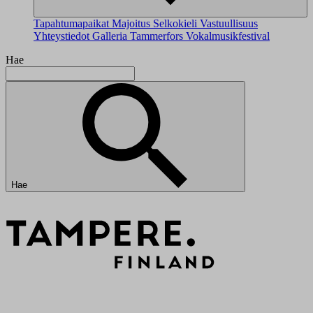
Tapahtumapaikat
Majoitus
Selkokieli
Vastuullisuus
Yhteystiedot
Galleria
Tammerfors Vokalmusikfestival
Hae
Hae