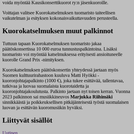
voida myöntää Kausikonserttikuorot ry:n jäsenkuoroille.
Voittajan valitsee Kuorokatselmuksen tuomaristo taiteellisen
vaikutelman ja esityksen kokonaisvaikuttavuuden perusteella.
Kuorokatselmuksen muut palkinnot
Tuttuun tapaan Kuorokatselmuksen tuomaristo jakaa
päätöskonsertissa 10 000 euroa tunnustuspalkintoina. Lisäksi
tuomaristo voi myöntää katselmuksessa erityisesti ansioituneelle
kuorolle Grand Prix -nimityksen.
Kuorokatselmuksen päätöskonsertin yhteydessä jaetaan myös
Suomen kulttuurirahastoon kuuluva Matti Hyökki -
kuoronjohtajapalkinto (1000 €), joka tukee esittävää, tallentavaa,
tutkivaa ja luovaa suomalaista kuorotaidetta ja
kuoronjohtajakoulutusta. Palkinto jaetaan nyt toisen kerran. Vuonna
2023 palkinnon sai musiikkineuvos
Marjukka Riihimäki
sinnikkäästä ja poikkeuksellisen pitkäjänteisestä työstä suomalaisen
luovan ja esittävän kuoromusiikin hyväksi.
Liittyvät sisällöt
Uutinen