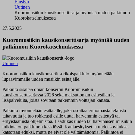
Etusivu
Uutinen
Kuoromusiikin kausikonserttisarja myöntää uuden palkinnon
Kuorokatselmuksessa
27.5.2025
Kuoromusiikin kausikonserttisarja myöntää uuden
palkinnon Kuorokatselmuksessa
Uutinen
Kuoromusiikin kausikonsertit -erikoispalkinto myönnetään
lupaavimmalle uuden musiikin esittäjälle.
Palkinto sisältää oman konsertin Kuoromusiikin
kausikonserttisarjassa 2026 sekä maksuttoman esitystilan ja
lisäpalveluita, joista sovitaan tarkemmin voittajan kanssa.
Palkinto myönnetään esittäjälle, joka osoittaa erinomaista teknistä
taitavuutta ja tuo rohkeasti esille uutta, harvemmin esitettyä tai
erityislaatuista ohjelmistoa. Laadukas uuden tai harvinaisen musiikin
tulkinta on palkinnon keskiössä. Kantaesitykset ja uudet sovitukset
katsotaan eduksi, mutta ne eivät ole välttämättömiä. Palkintoa ei