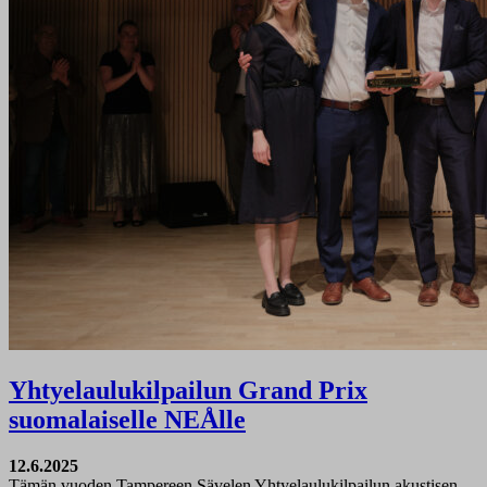
Yhtyelaulukilpailun Grand Prix
suomalaiselle NEÅlle
12.6.2025
Tämän vuoden Tampereen Sävelen Yhtyelaulukilpailun akustisen