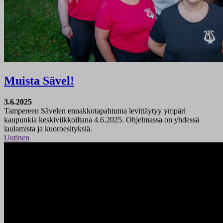
Muista Sävel!
3.6.2025
Tampereen Sävelen ennakkotapahtuma levittäytyy ympäri
kaupunkia keskiviikkoiltana 4.6.2025. Ohjelmassa on yhdessä
laulamista ja kuoroesityksiä.
Uutinen