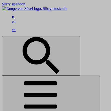
Siirry sisältöön
Siirry etusivulle
fi
en
en