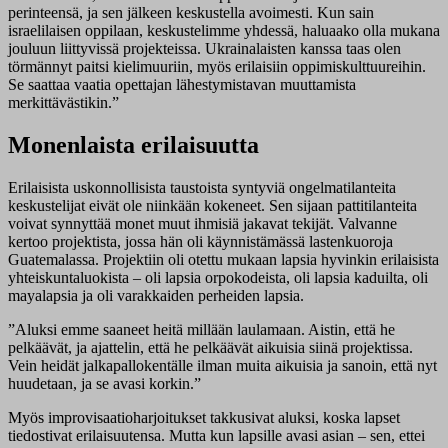
perinteensä, ja sen jälkeen keskustella avoimesti. Kun sain
israelilaisen oppilaan, keskustelimme yhdessä, haluaako olla mukana
jouluun liittyvissä projekteissa. Ukrainalaisten kanssa taas olen
törmännyt paitsi kielimuuriin, myös erilaisiin oppimiskulttuureihin.
Se saattaa vaatia opettajan lähestymistavan muuttamista
merkittävästikin.”
Monenlaista erilaisuutta
Erilaisista uskonnollisista taustoista syntyviä ongelmatilanteita
keskustelijat eivät ole niinkään kokeneet. Sen sijaan pattitilanteita
voivat synnyttää monet muut ihmisiä jakavat tekijät. Valvanne
kertoo projektista, jossa hän oli käynnistämässä lastenkuoroja
Guatemalassa. Projektiin oli otettu mukaan lapsia hyvinkin erilaisista
yhteiskuntaluokista – oli lapsia orpokodeista, oli lapsia kaduilta, oli
mayalapsia ja oli varakkaiden perheiden lapsia.
”Aluksi emme saaneet heitä millään laulamaan. Aistin, että he
pelkäävät, ja ajattelin, että he pelkäävät aikuisia siinä projektissa.
Vein heidät jalkapallokentälle ilman muita aikuisia ja sanoin, että nyt
huudetaan, ja se avasi korkin.”
Myös improvisaatioharjoitukset takkusivat aluksi, koska lapset
tiedostivat erilaisuutensa. Mutta kun lapsille avasi asian – sen, ettei