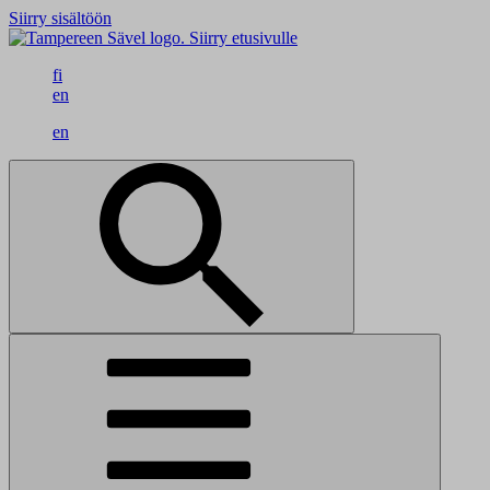
Siirry sisältöön
Siirry etusivulle
fi
en
en