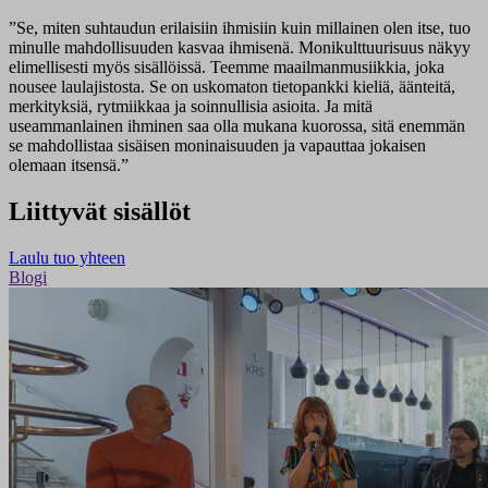
”Se, miten suhtaudun erilaisiin ihmisiin kuin millainen olen itse, tuo
minulle mahdollisuuden kasvaa ihmisenä. Monikulttuurisuus näkyy
elimellisesti myös sisällöissä. Teemme maailmanmusiikkia, joka
nousee laulajistosta. Se on uskomaton tietopankki kieliä, äänteitä,
merkityksiä, rytmiikkaa ja soinnullisia asioita. Ja mitä
useammanlainen ihminen saa olla mukana kuorossa, sitä enemmän
se mahdollistaa sisäisen moninaisuuden ja vapauttaa jokaisen
olemaan itsensä.”
Liittyvät sisällöt
Laulu tuo yhteen
Blogi