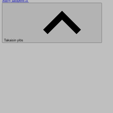
Siirry tampere.fi
Takaisin ylös