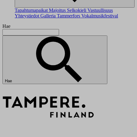
Tapahtumapaikat
Majoitus
Selkokieli
Vastuullisuus
Yhteystiedot
Galleria
Tammerfors Vokalmusikfestival
Hae
Hae