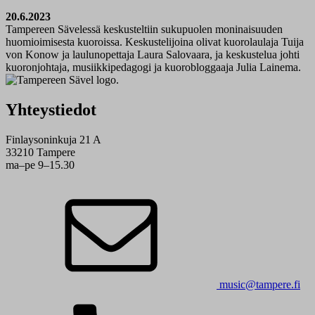
20.6.2023
Tampereen Sävelessä keskusteltiin sukupuolen moninaisuuden
huomioimisesta kuoroissa. Keskustelijoina olivat kuorolaulaja Tuija
von Konow ja laulunopettaja Laura Salovaara, ja keskustelua johti
kuoronjohtaja, musiikkipedagogi ja kuorobloggaaja Julia Lainema.
Yhteystiedot
Finlaysoninkuja 21 A
33210 Tampere
ma–pe 9–15.30
music@tampere.fi