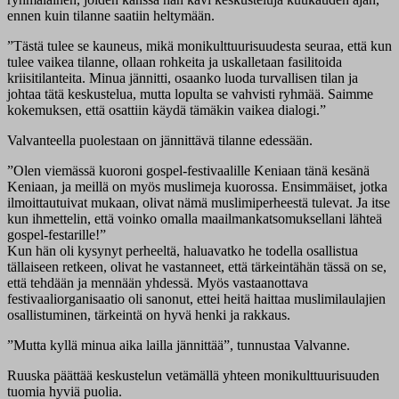
ennen kuin tilanne saatiin heltymään.
”Tästä tulee se kauneus, mikä monikulttuurisuudesta seuraa, että kun
tulee vaikea tilanne, ollaan rohkeita ja uskalletaan fasilitoida
kriisitilanteita. Minua jännitti, osaanko luoda turvallisen tilan ja
johtaa tätä keskustelua, mutta lopulta se vahvisti ryhmää. Saimme
kokemuksen, että osattiin käydä tämäkin vaikea dialogi.”
Valvanteella puolestaan on jännittävä tilanne edessään.
”Olen viemässä kuoroni gospel-festivaalille Keniaan tänä kesänä
Keniaan, ja meillä on myös muslimeja kuorossa. Ensimmäiset, jotka
ilmoittautuivat mukaan, olivat nämä muslimiperheestä tulevat. Ja itse
kun ihmettelin, että voinko omalla maailmankatsomuksellani lähteä
gospel-festarille!”
Kun hän oli kysynyt perheeltä, haluavatko he todella osallistua
tällaiseen retkeen, olivat he vastanneet, että tärkeintähän tässä on se,
että tehdään ja mennään yhdessä. Myös vastaanottava
festivaaliorganisaatio oli sanonut, ettei heitä haittaa muslimilaulajien
osallistuminen, tärkeintä on hyvä henki ja rakkaus.
”Mutta kyllä minua aika lailla jännittää”, tunnustaa Valvanne.
Ruuska päättää keskustelun vetämällä yhteen monikulttuurisuuden
tuomia hyviä puolia.