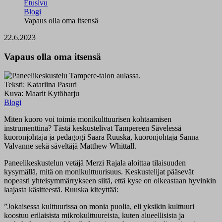
Etusivu
Blogi
Vapaus olla oma itsensä
22.6.2023
Vapaus olla oma itsensä
Teksti: Katariina Pasuri
Kuva: Maarit Kytöharju
Blogi
Miten kuoro voi toimia monikulttuurisen kohtaamisen
instrumenttina? Tästä keskustelivat Tampereen Sävelessä
kuoronjohtaja ja pedagogi Saara Ruuska, kuoronjohtaja Sanna
Valvanne sekä säveltäjä Matthew Whittall.
Paneelikeskustelun vetäjä Merzi Rajala aloittaa tilaisuuden
kysymällä, mitä on monikulttuurisuus. Keskustelijat pääsevät
nopeasti yhteisymmärrykseen siitä, että kyse on oikeastaan hyvinkin
laajasta käsitteestä. Ruuska kiteyttää:
”Jokaisessa kulttuurissa on monia puolia, eli yksikin kulttuuri
koostuu erilaisista mikrokulttuureista, kuten alueellisista ja