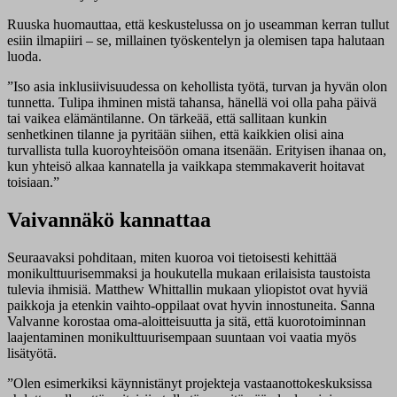
Ruuska huomauttaa, että keskustelussa on jo useamman kerran tullut
esiin ilmapiiri – se, millainen työskentelyn ja olemisen tapa halutaan
luoda.
”Iso asia inklusiivisuudessa on kehollista työtä, turvan ja hyvän olon
tunnetta. Tulipa ihminen mistä tahansa, hänellä voi olla paha päivä
tai vaikea elämäntilanne. On tärkeää, että sallitaan kunkin
senhetkinen tilanne ja pyritään siihen, että kaikkien olisi aina
turvallista tulla kuoroyhteisöön omana itsenään. Erityisen ihanaa on,
kun yhteisö alkaa kannatella ja vaikkapa stemmakaverit hoitavat
toisiaan.”
Vaivannäkö kannattaa
Seuraavaksi pohditaan, miten kuoroa voi tietoisesti kehittää
monikulttuurisemmaksi ja houkutella mukaan erilaisista taustoista
tulevia ihmisiä. Matthew Whittallin mukaan yliopistot ovat hyviä
paikkoja ja etenkin vaihto-oppilaat ovat hyvin innostuneita. Sanna
Valvanne korostaa oma-aloitteisuutta ja sitä, että kuorotoiminnan
laajentaminen monikulttuurisempaan suuntaan voi vaatia myös
lisätyötä.
”Olen esimerkiksi käynnistänyt projekteja vastaanottokeskuksissa