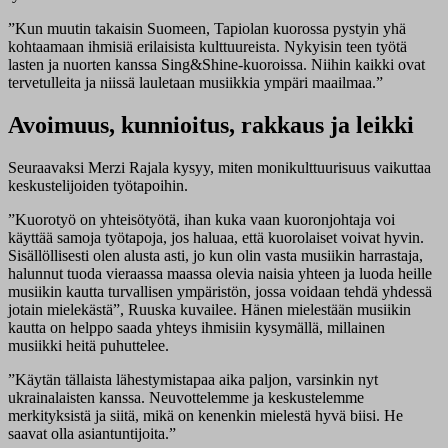
”Kun muutin takaisin Suomeen, Tapiolan kuorossa pystyin yhä
kohtaamaan ihmisiä erilaisista kulttuureista. Nykyisin teen työtä
lasten ja nuorten kanssa Sing&Shine-kuoroissa. Niihin kaikki ovat
tervetulleita ja niissä lauletaan musiikkia ympäri maailmaa.”
Avoimuus, kunnioitus, rakkaus ja leikki
Seuraavaksi Merzi Rajala kysyy, miten monikulttuurisuus vaikuttaa
keskustelijoiden työtapoihin.
”Kuorotyö on yhteisötyötä, ihan kuka vaan kuoronjohtaja voi
käyttää samoja työtapoja, jos haluaa, että kuorolaiset voivat hyvin.
Sisällöllisesti olen alusta asti, jo kun olin vasta musiikin harrastaja,
halunnut tuoda vieraassa maassa olevia naisia yhteen ja luoda heille
musiikin kautta turvallisen ympäristön, jossa voidaan tehdä yhdessä
jotain mielekästä”, Ruuska kuvailee. Hänen mielestään musiikin
kautta on helppo saada yhteys ihmisiin kysymällä, millainen
musiikki heitä puhuttelee.
”Käytän tällaista lähestymistapaa aika paljon, varsinkin nyt
ukrainalaisten kanssa. Neuvottelemme ja keskustelemme
merkityksistä ja siitä, mikä on kenenkin mielestä hyvä biisi. He
saavat olla asiantuntijoita.”