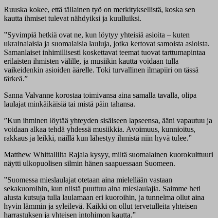
Ruuska kokee, että tällainen työ on merkityksellistä, koska sen
kautta ihmiset tulevat nähdyiksi ja kuulluiksi.
”Syvimpiä hetkiä ovat ne, kun löytyy yhteisiä asioita – kuten
ukrainalaisia ja suomalaisia lauluja, jotka kertovat samoista asioista.
Samanlaiset inhimillisesti koskettavat teemat tuovat tarttumapintaa
erilaisten ihmisten välille, ja musiikin kautta voidaan tulla
vaikeidenkin asioiden äärelle. Toki turvallinen ilmapiiri on tässä
tärkeä.”
Sanna Valvanne korostaa toimivansa aina samalla tavalla, olipa
laulajat minkäikäisiä tai mistä päin tahansa.
”Kun ihminen löytää yhteyden sisäiseen lapseensa, ääni vapautuu ja
voidaan alkaa tehdä yhdessä musiikkia. Avoimuus, kunnioitus,
rakkaus ja leikki, näillä kun lähestyy ihmistä niin hyvä tulee.”
Matthew Whittallilta Rajala kysyy, miltä suomalainen kuorokulttuuri
näytti ulkopuolisen silmin hänen saapuessaan Suomeen.
”Suomessa mieslaulajat otetaan aina mielellään vastaan
sekakuoroihin, kun niistä puuttuu aina mieslaulajia. Saimme heti
alusta kutsuja tulla laulamaan eri kuoroihin, ja tunnelma ollut aina
hyvin lämmin ja syleilevä. Kaikki on ollut tervetulleita yhteisen
harrastuksen ja yhteisen intohimon kautta.”