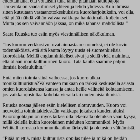
ehdottamalla, että voitaisiin tulla tänne pitämään laulupajoja.
Tärkeintä on saada ihmiset yhteen ja tehdä yhdessä. Kun ihmisiä
sitten kutsutaan vastaanottokeskuksista kuoroharjoituksiin, voi olla,
että pitää nähdä vähän vaivaa vaikkapa hankkimalla kuljetukset.
Mutta jos sen vaivannäön jaksaa, on mikä tahansa mahdollista.”
Saara Ruuska tuo esiin myös viestinnällisen näkökulman.
”Jos kuoron verkkosivut ovat ainoastaan suomeksi, ei ole kovin
todennäköistä, että sitä kautta löytyy uusia ei-suomenkielisiä
kuorolaisia. Meillä englanninkieliset sivut ja siellä vielä maininta,
että ollaan monikulttuurinen kuoro. Tätä kautta saamme paljon
ihmisiä koelauluihin.”
Entä miten toimia siinä vaiheessa, jos kuoro alkaa
monikulttuuristua?Valvanteen mukaan on tärkeä keskustella asiasta
omien kuorolaistensa kanssa ja antaa heille välineitä kohtaamiseen,
jos vaikka ujostuttaa kohdata vieraita tai uudenlaisia ihmisiä.
Ruuska nostaa jälleen esiin kielellisen ulottuvuuden. Kuoro voi
neuvotella toimintakielestään vaikkapa jokaisen kauden aluksi.
Kuoronjohtajan on myös tärkeä olla tekemättä oletuksia vaan kysyä,
millä kielellä kukin kuorolainen mieluiten kommunikoi. Myös
Whittall korostaa kommunikaation tärkeyttä ja oletusten välttämistä.
”Pitää miettiä, mistä kulttuurista oppilas tulee ja mikä on heidän