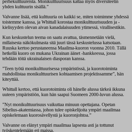
perhekulttuureista. Monikulttuurisuus kattaa myös diversiteetin
yhden kulttuurin sisällä.”
Valvanne lisää, että kulttuuria on kaikki se, miten toimimme yhdessä
toistemme kanssa, ja Whittall korostaa monikulttuurisuuden ja -
kielisyyden olevan aivan kanadalaisuuden ytimessä, virallisestikin.
Kun keskustelun teema on saatu avattua, täsmennetään vielä,
millaisesta näkökulmasta sitä juuri tässä keskustelussa katsotaan.
Ruuska kertoo perustaneensa Maailma-kuoron vuonna 2010. Tällä
hetkellä kuoro on mukana Ukrainan äänet -hankkeessa, jossa
tehdään töitä ukrainalaisen diasporan kanssa.
”Teen työtä monikulttuurisessa ympäristössä, ja kuorotoiminta
mahdollistaa monikulttuurisen kohtaamisen projektissamme”, hän
kiteyttää.
Whittall kertoo, että kuorotoiminta oli hänelle alussa tärkeä ikkuna
uuteen ympäristöön, kun hän saapui Suomeen 2000-luvun alussa.
”Nyt monikulttuurisuus vaikuttaa minuun opettajana. Opetan
Sibelius-akatemiassa, johon tulee opiskelijoita ympäri maailmaa
opiskelemaan kuorosävellystä ja kuoronjohtoa.”
Valvanne on elänyt ympäri maailmaa lapsesta asti ja tottunut
työskentelemään eri maissa.