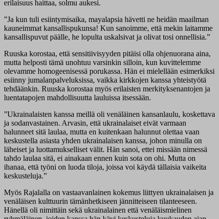
erilaisuus haittaa, solmu aukesi.
”Ja kun tuli esiintymisaika, mayalapsia hävetti ne heidän maailman
kauneimmat kansallispukunsa! Kun sanoimme, että mekin laitamme
kansallispuvut päälle, he lopulta uskalsivat ja olivat tosi onnellisia.”
Ruuska korostaa, että sensitiivisyyden pitäisi olla ohjenuorana aina,
mutta helposti tämä unohtuu varsinkin silloin, kun kuvittelemme
olevamme homogeenisessä porukassa. Hän ei mielellään esimerkiksi
esiinny jumalanpalveluksissa, vaikka kirkkojen kanssa yhteistyötä
tehdäänkin. Ruuska korostaa myös erilaisten merkityksenantojen ja
luentatapojen mahdollisuutta lauluissa itsessään.
”Ukrainalaisten kanssa meillä oli venäläinen kansanlaulu, koskettava
ja sodanvastainen. Arvasin, että ukrainalaiset eivät varmaan
halunneet sitä laulaa, mutta en kuitenkaan halunnut olettaa vaan
keskustella asiasta yhden ukrainalaisen kanssa, johon minulla on
läheiset ja luottamukselliset välit. Hän sanoi, ettei missään nimessä
tahdo laulaa sitä, ei ainakaan ennen kuin sota on ohi. Mutta on
ihanaa, että työni on luoda tiloja, joissa voi käydä tällaisia vaikeita
keskusteluja.”
Myös Rajalalla on vastaavanlainen kokemus liittyen ukrainalaisen ja
venäläisen kulttuurin tämänhetkiseen jännitteiseen tilanteeseen.
Hänellä oli nimittäin sekä ukrainalainen että venäläismielinen
ryhmäläinen, joiden kanssa hän kävi keskusteluja kuukauden ajan,