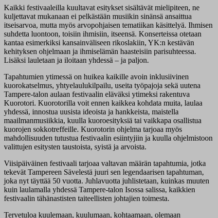
Kaikki festivaaleilla kuultavat esitykset sisältävät mielipiteen, ne
kuljettavat mukanaan ei pelkästään musiikin sinänsä ansaittua
itseisarvoa, mutta myös arvopohjaisen tematiikan käsittelyä. Ihmisen
suhdetta luontoon, toisiin ihmisiin, itseensä. Konserteissa otetaan
kantaa esimerkiksi kansainväliseen rikoslakiin, YK:n kestävän
kehityksen ohjelmaan ja ihmiselämän haasteisiin parisuhteessa.
Lisäksi lauletaan ja iloitaan yhdessä – ja paljon.
Tapahtumien ytimessä on huikea kaikille avoin inklusiivinen
kuorokatselmus, yhtyelaulukilpailu, useita työpajoja sekä uutena
Tampere-talon aulaan festivaalin eläväksi ytimeksi rakentuva
Kuorotori. Kuorotorilla voit ennen kaikkea kohdata muita, laulaa
yhdessä, innostua uusista ideoista ja hankkeista, maistella
maailmanmusiikkia, kuulla kuoroesityksiä tai vaikkapa osallistua
kuorojen sokkotreffeille. Kuorotorin ohjelma tarjoaa myös
mahdollisuuden tutustua festivaalin esiintyjiin ja kuulla ohjelmistoon
valittujen esitysten taustoista, syistä ja arvoista.
Viisipäiväinen festivaali tarjoaa valtavan määrän tapahtumia, jotka
tekevät Tampereen Sävelestä juuri sen legendaarisen tapahtuman,
joka nyt täyttää 50 vuotta. Juhlavuotta juhlistetaan, kuinkas muuten
kuin laulamalla yhdessä Tampere-talon Isossa salissa, kaikkien
festivaalin tähänastisten taiteellisten johtajien toimesta.
Tervetuloa kuulemaan, kuulumaan, kohtaamaan, olemaan