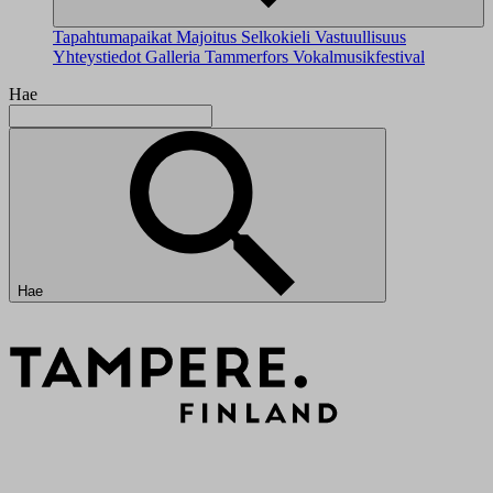
Tapahtumapaikat
Majoitus
Selkokieli
Vastuullisuus
Yhteystiedot
Galleria
Tammerfors Vokalmusikfestival
Hae
Hae