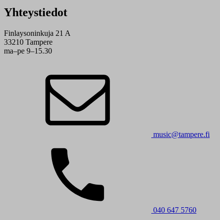
Yhteystiedot
Finlaysoninkuja 21 A
33210 Tampere
ma–pe 9–15.30
music@tampere.fi
040 647 5760