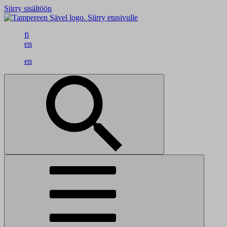
Siirry sisältöön
Siirry etusivulle
fi
en
en