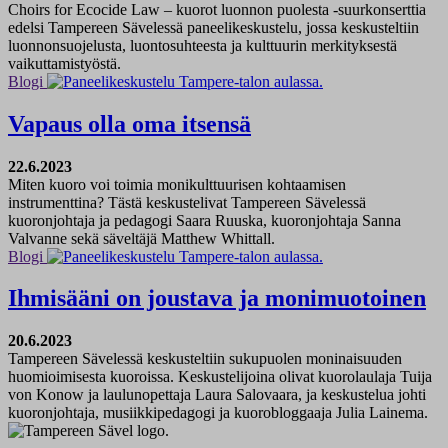
Choirs for Ecocide Law – kuorot luonnon puolesta -suurkonserttia
edelsi Tampereen Sävelessä paneelikeskustelu, jossa keskusteltiin
luonnonsuojelusta, luontosuhteesta ja kulttuurin merkityksestä
vaikuttamistyöstä.
Blogi
Vapaus olla oma itsensä
22.6.2023
Miten kuoro voi toimia monikulttuurisen kohtaamisen
instrumenttina? Tästä keskustelivat Tampereen Sävelessä
kuoronjohtaja ja pedagogi Saara Ruuska, kuoronjohtaja Sanna
Valvanne sekä säveltäjä Matthew Whittall.
Blogi
Ihmisääni on joustava ja monimuotoinen
20.6.2023
Tampereen Sävelessä keskusteltiin sukupuolen moninaisuuden
huomioimisesta kuoroissa. Keskustelijoina olivat kuorolaulaja Tuija
von Konow ja laulunopettaja Laura Salovaara, ja keskustelua johti
kuoronjohtaja, musiikkipedagogi ja kuorobloggaaja Julia Lainema.