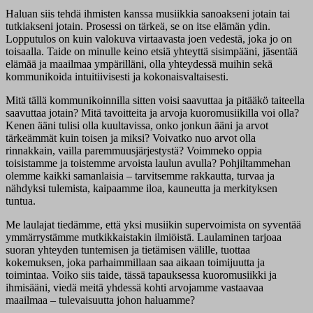
Haluan siis tehdä ihmisten kanssa musiikkia sanoakseni jotain tai
tutkiakseni jotain. Prosessi on tärkeä, se on itse elämän ydin.
Lopputulos on kuin valokuva virtaavasta joen vedestä, joka jo on
toisaalla. Taide on minulle keino etsiä yhteyttä sisimpääni, jäsentää
elämää ja maailmaa ympärilläni, olla yhteydessä muihin sekä
kommunikoida intuitiivisesti ja kokonaisvaltaisesti.
Mitä tällä kommunikoinnilla sitten voisi saavuttaa ja pitääkö taiteella
saavuttaa jotain? Mitä tavoitteita ja arvoja kuoromusiikilla voi olla?
Kenen ääni tulisi olla kuultavissa, onko jonkun ääni ja arvot
tärkeämmät kuin toisen ja miksi? Voivatko nuo arvot olla
rinnakkain, vailla paremmuusjärjestystä? Voimmeko oppia
toisistamme ja toistemme arvoista laulun avulla? Pohjiltammehan
olemme kaikki samanlaisia – tarvitsemme rakkautta, turvaa ja
nähdyksi tulemista, kaipaamme iloa, kauneutta ja merkityksen
tuntua.
Me laulajat tiedämme, että yksi musiikin supervoimista on syventää
ymmärrystämme mutkikkaistakin ilmiöistä. Laulaminen tarjoaa
suoran yhteyden tuntemisen ja tietämisen välille, tuottaa
kokemuksen, joka parhaimmillaan saa aikaan toimijuutta ja
toimintaa. Voiko siis taide, tässä tapauksessa kuoromusiikki ja
ihmisääni, viedä meitä yhdessä kohti arvojamme vastaavaa
maailmaa – tulevaisuutta johon haluamme?