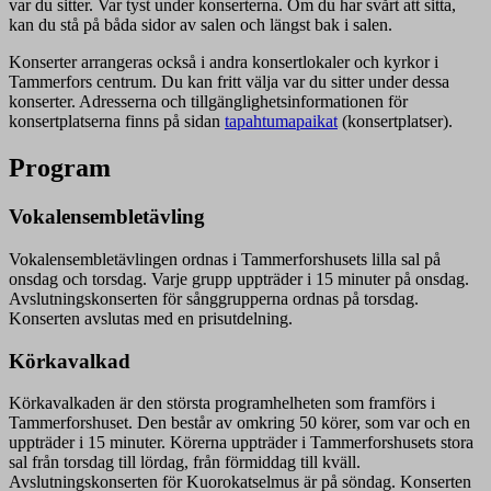
var du sitter. Var tyst under konserterna. Om du har svårt att sitta,
kan du stå på båda sidor av salen och längst bak i salen.
Konserter arrangeras också i andra konsertlokaler och kyrkor i
Tammerfors centrum. Du kan fritt välja var du sitter under dessa
konserter. Adresserna och tillgänglighetsinformationen för
konsertplatserna finns på sidan
tapahtumapaikat
(konsertplatser).
Program
Vokalensembletävling
Vokalensembletävlingen ordnas i Tammerforshusets lilla sal på
onsdag och torsdag. Varje grupp uppträder i 15 minuter på onsdag.
Avslutningskonserten för sånggrupperna ordnas på torsdag.
Konserten avslutas med en prisutdelning.
Körkavalkad
Körkavalkaden är den största programhelheten som framförs i
Tammerforshuset. Den består av omkring 50 körer, som var och en
uppträder i 15 minuter. Körerna uppträder i Tammerforshusets stora
sal från torsdag till lördag, från förmiddag till kväll.
Avslutningskonserten för Kuorokatselmus är på söndag. Konserten