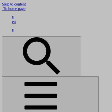
Skip to content
To home page
fi
en
fi