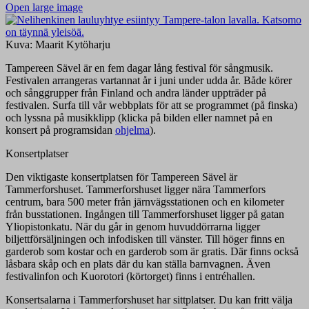
Open large image
Kuva: Maarit Kytöharju
Tampereen Sävel är en fem dagar lång festival för sångmusik.
Festivalen arrangeras vartannat år i juni under udda år. Både körer
och sånggrupper från Finland och andra länder uppträder på
festivalen. Surfa till vår webbplats för att se programmet (på finska)
och lyssna på musikklipp (klicka på bilden eller namnet på en
konsert på programsidan
ohjelma
).
Konsertplatser
Den viktigaste konsertplatsen för Tampereen Sävel är
Tammerforshuset. Tammerforshuset ligger nära Tammerfors
centrum, bara 500 meter från järnvägsstationen och en kilometer
från busstationen. Ingången till Tammerforshuset ligger på gatan
Yliopistonkatu. När du går in genom huvuddörrarna ligger
biljettförsäljningen och infodisken till vänster. Till höger finns en
garderob som kostar och en garderob som är gratis. Där finns också
låsbara skåp och en plats där du kan ställa barnvagnen. Även
festivalinfon och Kuorotori (körtorget) finns i entréhallen.
Konsertsalarna i Tammerforshuset har sittplatser. Du kan fritt välja